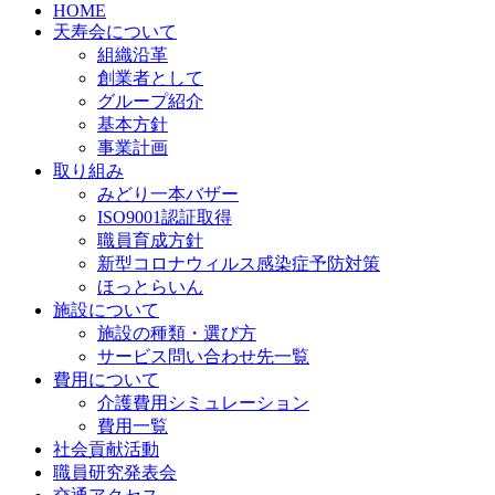
HOME
天寿会について
組織沿革
創業者として
グループ紹介
基本方針
事業計画
取り組み
みどり一本バザー
ISO9001認証取得
職員育成方針
新型コロナウィルス感染症予防対策
ほっとらいん
施設について
施設の種類・選び方
サービス問い合わせ先一覧
費用について
介護費用シミュレーション
費用一覧
社会貢献活動
職員研究発表会