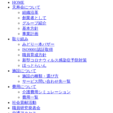
HOME
天寿会について
組織沿革
創業者として
グループ紹介
基本方針
事業計画
取り組み
みどり一本バザー
ISO9001認証取得
職員育成方針
新型コロナウィルス感染症予防対策
ほっとらいん
施設について
施設の種類・選び方
サービス問い合わせ先一覧
費用について
介護費用シミュレーション
費用一覧
社会貢献活動
職員研究発表会