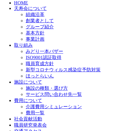
HOME
天寿会について
組織沿革
創業者として
グループ紹介
基本方針
事業計画
取り組み
みどり一本バザー
ISO9001認証取得
職員育成方針
新型コロナウィルス感染症予防対策
ほっとらいん
施設について
施設の種類・選び方
サービス問い合わせ先一覧
費用について
介護費用シミュレーション
費用一覧
社会貢献活動
職員研究発表会