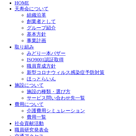
HOME
天寿会について
組織沿革
創業者として
グループ紹介
基本方針
事業計画
取り組み
みどり一本バザー
ISO9001認証取得
職員育成方針
新型コロナウィルス感染症予防対策
ほっとらいん
施設について
施設の種類・選び方
サービス問い合わせ先一覧
費用について
介護費用シミュレーション
費用一覧
社会貢献活動
職員研究発表会