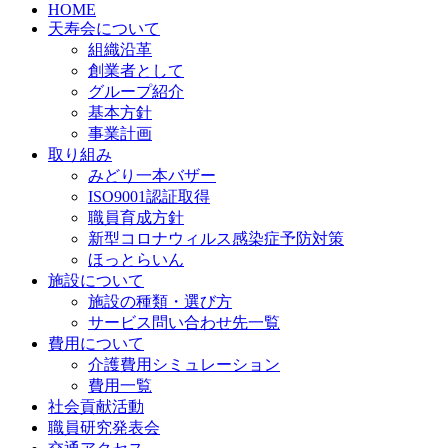
HOME
天寿会について
組織沿革
創業者として
グループ紹介
基本方針
事業計画
取り組み
みどり一本バザー
ISO9001認証取得
職員育成方針
新型コロナウィルス感染症予防対策
ほっとらいん
施設について
施設の種類・選び方
サービス問い合わせ先一覧
費用について
介護費用シミュレーション
費用一覧
社会貢献活動
職員研究発表会