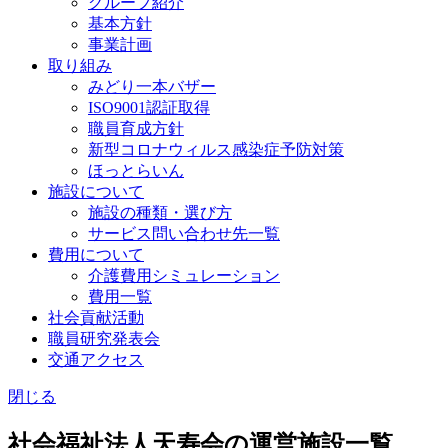
グループ紹介
基本方針
事業計画
取り組み
みどり一本バザー
ISO9001認証取得
職員育成方針
新型コロナウィルス感染症予防対策
ほっとらいん
施設について
施設の種類・選び方
サービス問い合わせ先一覧
費用について
介護費用シミュレーション
費用一覧
社会貢献活動
職員研究発表会
交通アクセス
閉じる
社会福祉法人天寿会の運営施設一覧