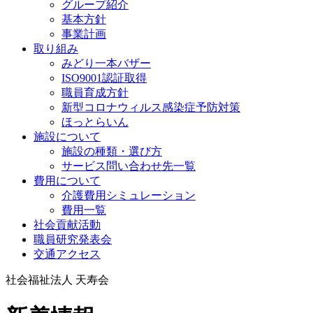
グループ紹介
基本方針
事業計画
取り組み
みどり一本バザー
ISO9001認証取得
職員育成方針
新型コロナウィルス感染症予防対策
ほっとらいん
施設について
施設の種類・選び方
サービス問い合わせ先一覧
費用について
介護費用シミュレーション
費用一覧
社会貢献活動
職員研究発表会
交通アクセス
社会福祉法人 天寿会