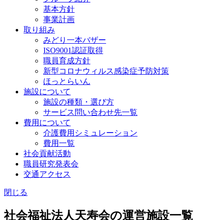
基本方針
事業計画
取り組み
みどり一本バザー
ISO9001認証取得
職員育成方針
新型コロナウィルス感染症予防対策
ほっとらいん
施設について
施設の種類・選び方
サービス問い合わせ先一覧
費用について
介護費用シミュレーション
費用一覧
社会貢献活動
職員研究発表会
交通アクセス
閉じる
社会福祉法人天寿会の運営施設一覧